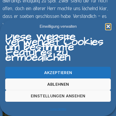
allerdings endgültig zu spät. Zwar stand die Tür noch
offen, doch ein älterer Herr machte uns lächelnd klar,
dass er soeben geschlossen habe. Verständlich – es
war schließlich schon kurz vor 18:00 Uhr. Wir nutzten
Einwilligung verwalten
den Aufenthalt für ein paar Fotos von Portmagee mit
Diese Website
verwendet Cookies
seinen bunten Häusern.
um bestimmte
Features zu
ermoeglichen
AKZEPTIEREN
ABLEHNEN
EINSTELLUNGEN ANSEHEN
Cookie-Richtlinie