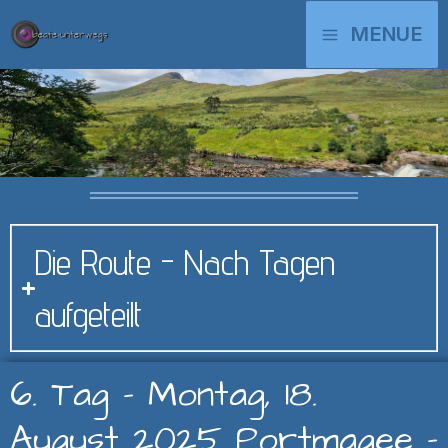
Zum
MAIN
MENUE
Inhalt
springen
MENU
Die Route - Nach Tagen
aufgeteilt
6. Tag - Montag, 18.
August 2025 Portmagee -