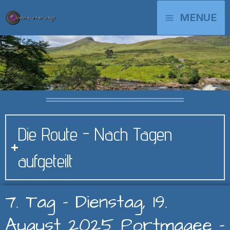
Zum
MAIN
MENUE
Inhalt
springen
MENU
Die Route - Nach Tagen
aufgeteilt
7. Tag - Dienstag, 19.
August 2025 Portmagee -