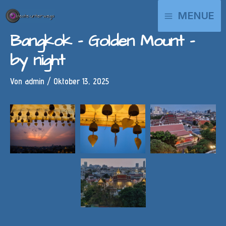
Zum
MAIN
MENUE
Inhalt
springen
MENU
Bangkok – Golden Mount –
by night
Von
admin
/
Oktober 13, 2025