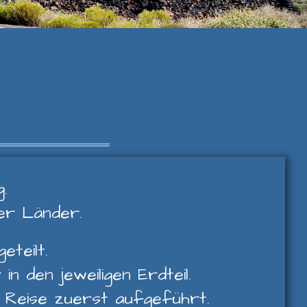
.
ler Länder.
eteilt.
n den jeweiligen Erdteil.
n Reise zuerst aufgeführt.