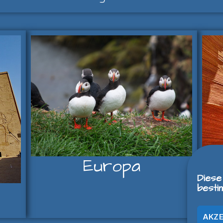
Europa
Diese
besti
AKZE