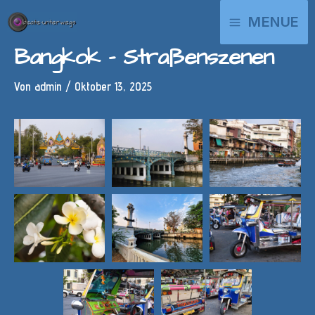
Zum
MAIN
MENUE
Inhalt
springen
MENU
Bangkok – Straßenszenen
Von
admin
/
Oktober 13, 2025