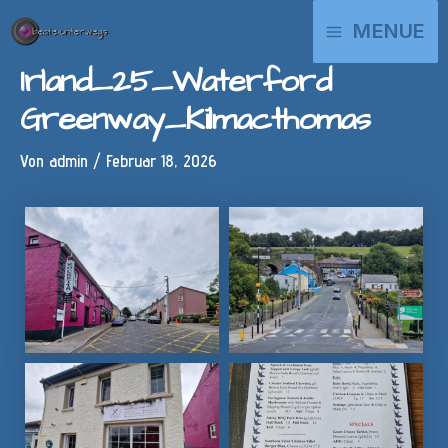
Zum
MAIN
MENUE
Inhalt
springen
MENU
Irland_25_Waterford
Greenway_Kilmacthomas
Von
admin
/
Februar 18, 2026