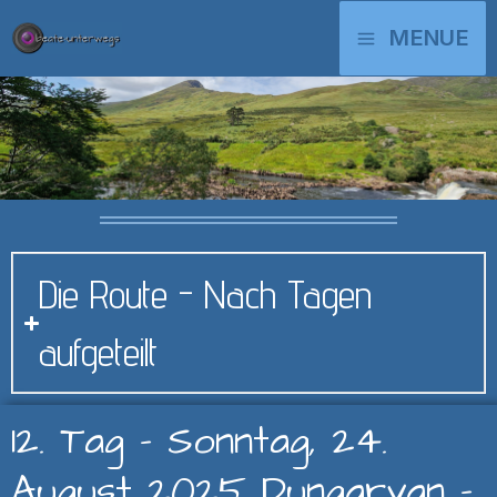
Zum
MAIN
MENUE
Inhalt
springen
MENU
Die Route - Nach Tagen
aufgeteilt
12. Tag - Sonntag, 24.
August 2025 Dungarvan -