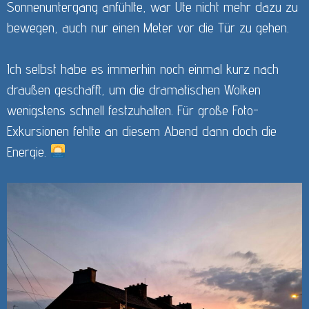
Sonnenuntergang anfühlte, war Ute nicht mehr dazu zu
bewegen, auch nur einen Meter vor die Tür zu gehen.
Ich selbst habe es immerhin noch einmal kurz nach
draußen geschafft, um die dramatischen Wolken
wenigstens schnell festzuhalten. Für große Foto-
Exkursionen fehlte an diesem Abend dann doch die
Energie.