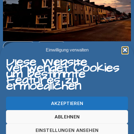
ZURÜCK
WEITER
Einwilligung verwalten
Diese Website
verwendet Cookies
um bestimmte
Features zu
ermoeglichen
AKZEPTIEREN
ABLEHNEN
EINSTELLUNGEN ANSEHEN