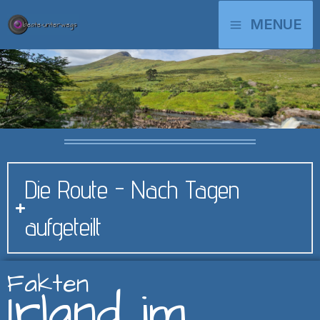
Zum
MAIN
MENUE
Inhalt
springen
MENU
Die Route - Nach Tagen
aufgeteilt
Fakten
Irland im