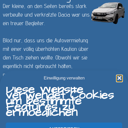
Der kleine, an den Seiten bereits stark
verbeulte und verkratzte Dacia war uns
ein treuer Begleiter.
Blöd nur, dass uns die Autovermietung
mit einer völlig überhöhten Kaution über
den Tisch ziehen wollte. Obwohl wir sie
eigentlich nicht gebraucht hätten,
mussten wir zusätzlich eine
Einwilligung verwalten
Vollkaskoversicherung abschließen. Shit
Diese Website
verwendet Cookies
happens! So etwas passiert mir nur
um bestimmte
einmal.
Features zu
ermoeglichen
ZURÜCK
WEITER